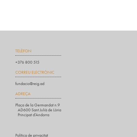
TELÈFON
+376 800 515
CORREU ELECTRÒNIC
fundacio@reig.ad
ADREÇA
Plaça de la Germandat n.9
AD600 Sant Julià de Lòria
Principat d’Andorra
Política de privacitat