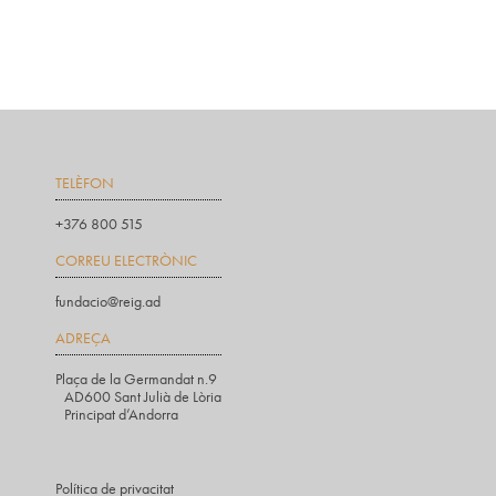
TELÈFON
+376 800 515
CORREU ELECTRÒNIC
fundacio@reig.ad
ADREÇA
Plaça de la Germandat n.9
AD600 Sant Julià de Lòria
Principat d’Andorra
Política de privacitat