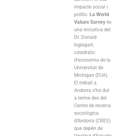
impacte social i
polític.
La World
Values Survey
és
una iniciativa del
Dr. Donald
Inglegart,
catedràtic
d’economia de la
Universitat de
Michigan (EUA).
El treball a
Andorra s’ha dut
a terme des del
Centre de recerca
sociològica
d’Andorra (CRES)
que depèn de
l’Institut d’Estudis