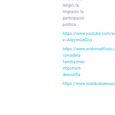
religió, la
migració, la
participació
política…
https://www.youtube.com/w
v=AiIpymGeGoo
https://www.andorradifusio.
considera-
familia-mes-
important-
desconfia
https://www.worldvaluessurv