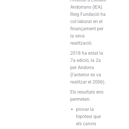
Andorrans (IEA).
Reig Fundació ha
col·laborat en el
finançament per
la seva
realització.
2018 ha estat la
7a edició, la 2a
per Andorra
(l’anterior es va
realitzar el 2006).
Els resultats ens
permeten:
provar la
hipòtesi que
els canvis