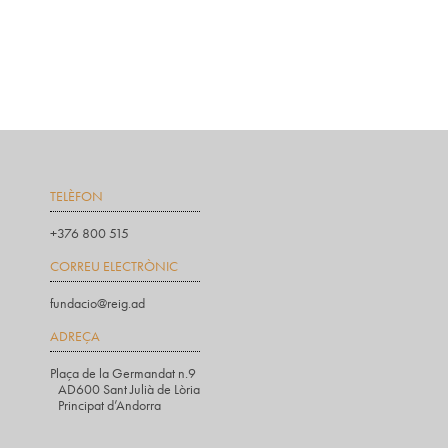
TELÈFON
+376 800 515
CORREU ELECTRÒNIC
fundacio@reig.ad
ADREÇA
Plaça de la Germandat n.9
AD600 Sant Julià de Lòria
Principat d’Andorra