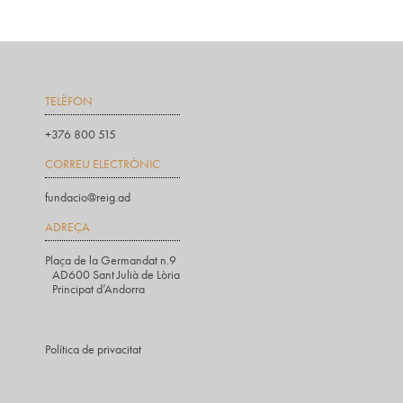
TELÈFON
+376 800 515
CORREU ELECTRÒNIC
fundacio@reig.ad
ADREÇA
Plaça de la Germandat n.9
AD600 Sant Julià de Lòria
Principat d’Andorra
Política de privacitat