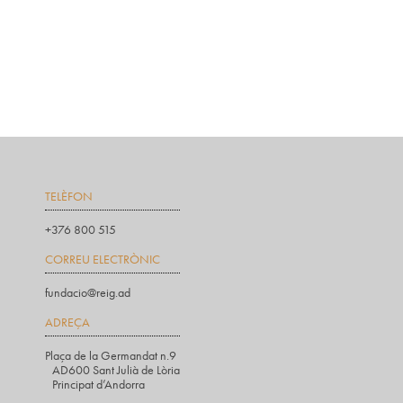
TELÈFON
+376 800 515
CORREU ELECTRÒNIC
fundacio@reig.ad
ADREÇA
Plaça de la Germandat n.9
AD600 Sant Julià de Lòria
Principat d’Andorra