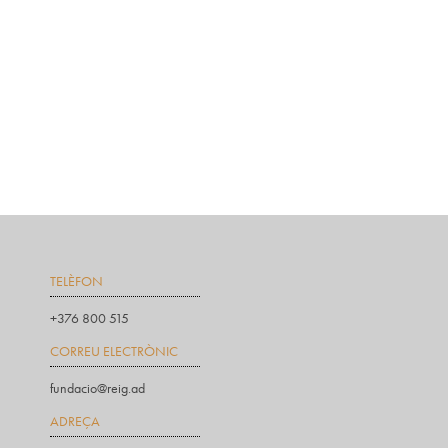
TELÈFON
+376 800 515
CORREU ELECTRÒNIC
fundacio@reig.ad
ADREÇA