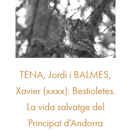
TENA, Jordi i BALMES,
Xavier (xxxx): Bestioletes.
La vida salvatge del
Principat d’Andorra